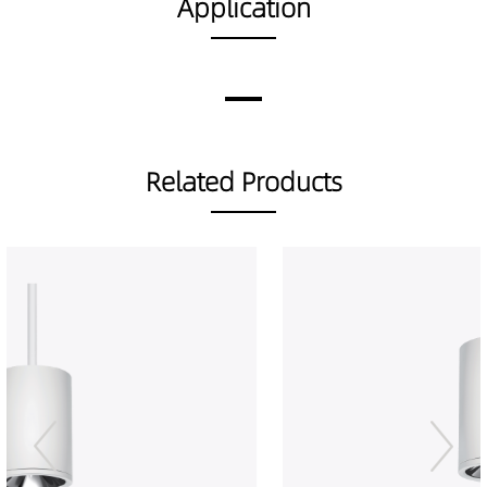
Application
TT00101-05559030
393LM
5W
TT00101-05559040
400LM
5W
TT00101-08159027
383LM
8W
TT00101-08159030
403LM
8W
TT00101-08159040
441LM
8W
TT00101-08259027
558LM
8W
Related Products
TT00101-08259030
588LM
8W
TT00101-08259040
641LM
8W
TT00101-08359027
593LM
8W
TT00101-08359030
624LM
8W
TT00101-08359040
639LM
8W
TT00101-08459027
640LM
8W
TT00101-08459030
673LM
8W
TT00101-08459040
678LM
8W
TT00101-08559027
541LM
8W
TT00101-08559030
569LM
8W
TT00101-08559040
583LM
8W
TT00101-10159027
477LM
10W