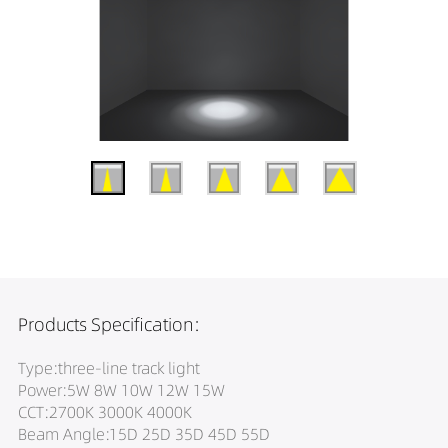
Products Specification:
Type:three-line track light
Power:5W 8W 10W 12W 15W
CCT:2700K 3000K 4000K
Beam Angle:15D 25D 35D 45D 55D