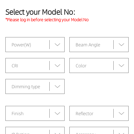
Select your Model No:
*Please log in before selecting your Model No
Power(W)
Beam Angle
CRI
Color
Dimming type
Finish
Reflector