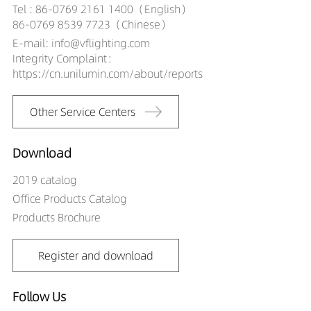
Tel : 86-0769 2161 1400（English）
TT00101-12359030
859LM
12W
86-0769 8539 7723（Chinese）
TT00101-12359040
885LM
12W
E-mail: info@vflighting.com
TT00101-12459027
863LM
12W
Integrity Complaint：
TT00101-12459030
909LM
12W
https://cn.unilumin.com/about/reports
TT00101-12459040
961LM
12W
TT00101-12559027
773LM
12W
Other Service Centers
TT00101-12559030
814LM
12W
TT00101-12559040
850LM
12W
TT00101-15259027
889LM
15W
Download
TT00101-15259030
936LM
15W
2019 catalog
TT00101-15259040
982LM
15W
Office Products Catalog
TT00101-15359027
931LM
15W
Products Brochure
TT00101-15359030
980LM
15W
TT00101-15359040
1032LM
15W
TT00101-15459027
1003LM
15W
Register and download
TT00101-15459030
1056LM
15W
TT00101-15459040
1097LM
15W
Follow Us
TT00101-15559027
872LM
15W