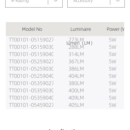
IP Rating
Accessory
Model No
Luminaire
Power (W)
TT00101-05159027
273LM
5W
lumen（LM）
TT00101-05159030
288LM
5W
TT00101-05159040
314LM
5W
TT00101-05259027
367LM
5W
TT00101-05259030
386LM
5W
TT00101-05259040
404LM
5W
TT00101-05359027
380LM
5W
TT00101-05359030
400LM
5W
TT00101-05359040
409LM
5W
TT00101-05459027
405LM
5W
TT00101-05459030
426LM
5W
TT00101-05459040
435LM
5W
TT00101-05559027
374LM
5W