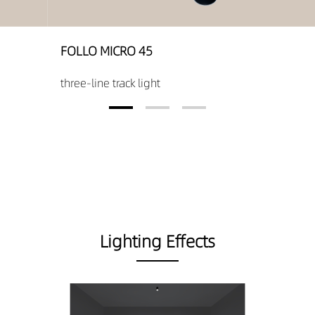
LO MICRO 45
FOL
-line track light
three
Lighting Effects